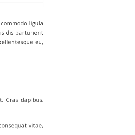
n commodo ligula
s dis parturient
pellentesque eu,
.
t. Cras dapibus.
 consequat vitae,