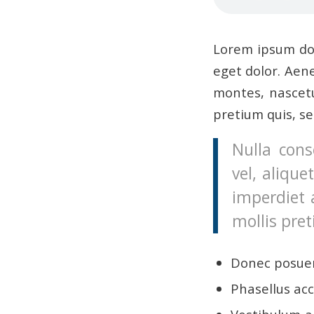
Lorem ipsum dol
eget dolor. Aen
montes, nascetu
pretium quis, s
Nulla cons
vel, alique
imperdiet 
mollis pret
Donec posuer
Phasellus acc