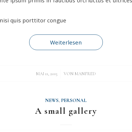
te ipsum primis in faucibus orci luctus et ultrice
nisi quis porttitor congue
Weiterlesen
/
MAI 11, 2015
VON
MANFRED
NEWS
,
PERSONAL
A small gallery