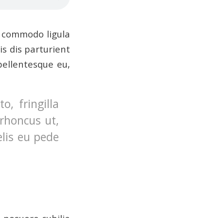
n commodo ligula
s dis parturient
pellentesque eu,
, fringilla
 rhoncus ut,
elis eu pede