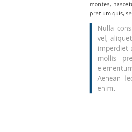
montes, nascetu
pretium quis, s
Nulla cons
vel, alique
imperdiet 
mollis pr
elementum
Aenean leo
enim.