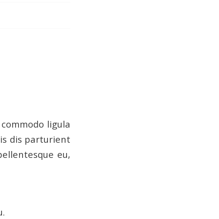
n commodo ligula
s dis parturient
pellentesque eu,
u.