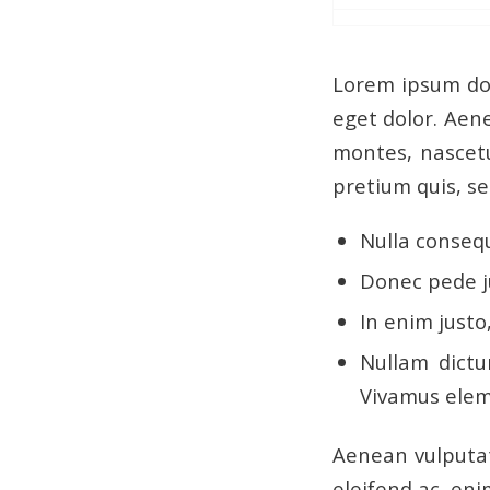
Lorem ipsum dol
eget dolor. Aen
montes, nascetu
pretium quis, s
Nulla conseq
Donec pede ju
In enim justo
Nullam dictu
Vivamus elem
Aenean vulputate
eleifend ac, eni