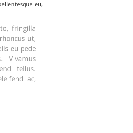
pellentesque eu,
, fringilla
 rhoncus ut,
elis eu pede
s. Vivamus
nd tellus.
leifend ac,