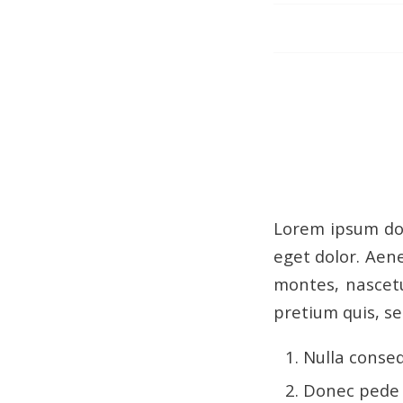
Lorem ipsum dol
eget dolor. Aen
montes, nascetu
pretium quis, s
Nulla conse
Donec pede ju